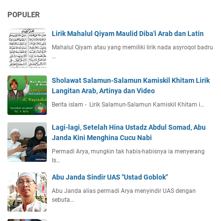
POPULER
Lirik Mahalul Qiyam Maulid Diba'i Arab dan Latin
Mahalul Qiyam atau yang memiliki lirik nada asyroqol badru
…
Sholawat Salamun-Salamun Kamiskil Khitam Lirik
Langitan Arab, Artinya dan Video
Berita islam - Lirik Salamun-Salamun Kamiskil Khitam i…
Lagi-lagi, Setelah Hina Ustadz Abdul Somad, Abu
Janda Kini Menghina Cucu Nabi
Permadi Arya, mungkin tak habis-habisnya ia menyerang
Is…
Abu Janda Sindir UAS "Ustad Goblok"
Abu Janda alias permadi Arya menyindir UAS dengan
sebuta…