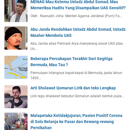
MENAG Mau Ketemu Ustadz Abdul Somad, Mau
Memeriksa Hadits Yang Disampaikan UAS Sensitif?
Oleh : Nasrudin Joha Menteri Agama Jenderal (Purn) Fa…
Abu Janda Rendahkan Ustadz Abdul Somad, Ustadz
Maaher Membela UAS
Abu Janda alias Permadi Arya menyerang sosok UAS atau
Us…
Beberapa Percakapan Terakhir Dari Segitiga
Bermuda, Mau Tau ?
Permulaan hilangnya kapal-kapal di Bermuda, pada tahun
1850…
Arti Sholawat Qomarun Lirik dan teks Lengkap
Lirik lagu shalawat berjudul Qomarun adalah bentuk pujia…
Malapetaka Ketidakjujuran, Pasien Positif Corona
di Solo Belanja ke Pasar dan Rewang-rewang
Pernikahan