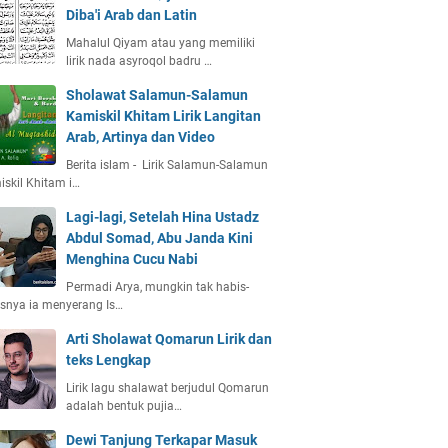
Diba'i Arab dan Latin
Mahalul Qiyam atau yang memiliki
lirik nada asyroqol badru …
Sholawat Salamun-Salamun
Kamiskil Khitam Lirik Langitan
Arab, Artinya dan Video
Berita islam - Lirik Salamun-Salamun
skil Khitam i…
Lagi-lagi, Setelah Hina Ustadz
Abdul Somad, Abu Janda Kini
Menghina Cucu Nabi
Permadi Arya, mungkin tak habis-
snya ia menyerang Is…
Arti Sholawat Qomarun Lirik dan
teks Lengkap
Lirik lagu shalawat berjudul Qomarun
adalah bentuk pujia…
Dewi Tanjung Terkapar Masuk