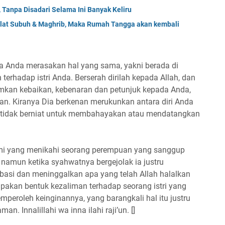
 Tanpa Disadari Selama Ini Banyak Keliru
olat Subuh & Maghrib, Maka Rumah Tangga akan kembali
jika Anda merasakan hal yang sama, yakni berada di
h terhadap istri Anda. Berserah dirilah kepada Allah, dan
mkan kebaikan, kebenaran dan petunjuk kepada Anda,
n. Kiranya Dia berkenan merukunkan antara diri Anda
ika tidak berniat untuk membahayakan atau mendatangkan
i yang menikahi seorang perempuan yang sanggup
namun ketika syahwatnya bergejolak ia justru
si dan meninggalkan apa yang telah Allah halalkan
erupakan bentuk kezaliman terhadap seorang istri yang
eroleh keinginannya, yang barangkali hal itu justru
. Innalillahi wa inna ilahi raji’un. []