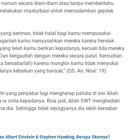
ya namun secara diam-diam atau tanpa memberitahu
but melakukan masturbasi untuk memadamkan gejolak
g yang beriman, tidak halal bagi kamu mempusakai
anganlah kamu menyusahkan mereka karena hendak
yang telah kamu berikan kepadanya, kecuali bila mereka
 Dan bergaullah dengan mereka secara patut. Kemudian
ka bersabarlah) karena mungkin kamu tidak menyukai
anya kebaikan yang banyak,” (QS. An: Nisa’: 19).
i yang penyabar lagi mengharap pahala di sisi Allah.
ena ia cinta kepadanya. Bisa jadi, Allah SWT menghedaki
a dia. Sehingga tidak seyogyanya dia lebih bersabar
an Albert Einstein & Stephen Hawking, Berapa Skornya?