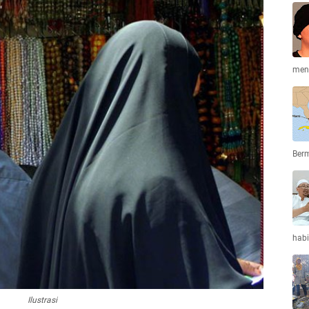
men
Ber
habi
Ilustrasi