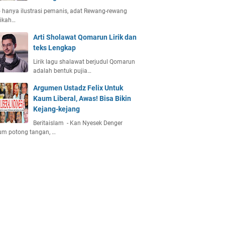
 hanya ilustrasi pemanis, adat Rewang-rewang
nikah…
Arti Sholawat Qomarun Lirik dan
teks Lengkap
Lirik lagu shalawat berjudul Qomarun
adalah bentuk pujia…
Argumen Ustadz Felix Untuk
Kaum Liberal, Awas! Bisa Bikin
Kejang-kejang
Beritaislam - Kan Nyesek Denger
um potong tangan, …