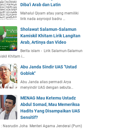
Diba'i Arab dan Latin
Mahalul Qiyam atau yang memiliki
lirik nada asyroqol badru …
Sholawat Salamun-Salamun
Kamiskil Khitam Lirik Langitan
Arab, Artinya dan Video
Berita islam - Lirik Salamun-Salamun
skil Khitam i…
Abu Janda Sindir UAS "Ustad
Goblok"
Abu Janda alias permadi Arya
menyindir UAS dengan sebuta…
MENAG Mau Ketemu Ustadz
Abdul Somad, Mau Memeriksa
Hadits Yang Disampaikan UAS
Sensitif?
 : Nasrudin Joha Menteri Agama Jenderal (Purn)