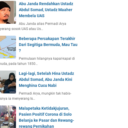
Abu Janda Rendahkan Ustadz
Abdul Somad, Ustadz Maaher
Membela UAS
Abu Janda alias Permadi Arya
yerang sosok UAS atau Us…
Beberapa Percakapan Terakhir
Dari Segitiga Bermuda, Mau Tau
?
Permulaan hilangnya kapal-kapal di
muda, pada tahun 1850…
Lagi-lagi, Setelah Hina Ustadz
Abdul Somad, Abu Janda Kini
Menghina Cucu Nabi
Permadi Arya, mungkin tak habis-
snya ia menyerang Is…
Malapetaka Ketidakjujuran,
Pasien Positif Corona di Solo
Belanja ke Pasar dan Rewang-
rewang Pernikahan