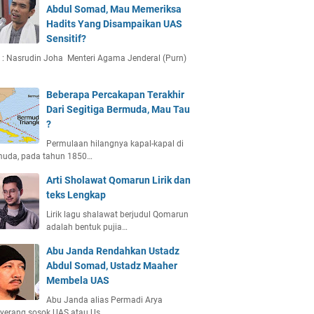
Abdul Somad, Mau Memeriksa
Hadits Yang Disampaikan UAS
Sensitif?
 : Nasrudin Joha Menteri Agama Jenderal (Purn)
Beberapa Percakapan Terakhir
Dari Segitiga Bermuda, Mau Tau
?
Permulaan hilangnya kapal-kapal di
muda, pada tahun 1850…
Arti Sholawat Qomarun Lirik dan
teks Lengkap
Lirik lagu shalawat berjudul Qomarun
adalah bentuk pujia…
Abu Janda Rendahkan Ustadz
Abdul Somad, Ustadz Maaher
Membela UAS
Abu Janda alias Permadi Arya
yerang sosok UAS atau Us…