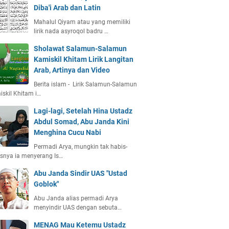
Diba'i Arab dan Latin
Mahalul Qiyam atau yang memiliki
lirik nada asyroqol badru …
Sholawat Salamun-Salamun
Kamiskil Khitam Lirik Langitan
Arab, Artinya dan Video
Berita islam - Lirik Salamun-Salamun
skil Khitam i…
Lagi-lagi, Setelah Hina Ustadz
Abdul Somad, Abu Janda Kini
Menghina Cucu Nabi
Permadi Arya, mungkin tak habis-
snya ia menyerang Is…
Abu Janda Sindir UAS "Ustad
Goblok"
Abu Janda alias permadi Arya
menyindir UAS dengan sebuta…
MENAG Mau Ketemu Ustadz