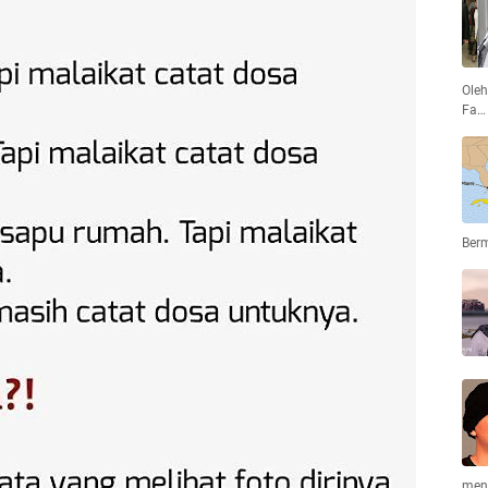
Oleh
Fa…
Ber
men