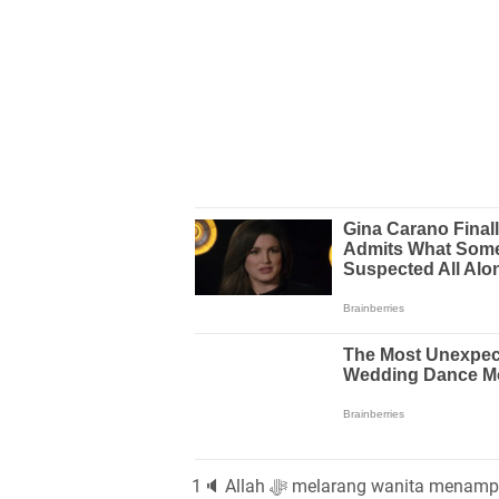
1🔈 Allah ﷻ melarang wanita menampakkan kecantikannya kecuali pada suami dan