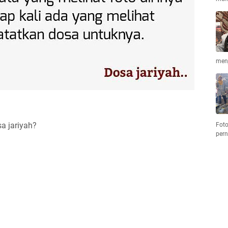
men
a jariyah?
Foto
per