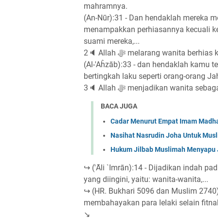
mahramnya.
(An-Nūr):31 - Dan hendaklah mereka 
menampakkan perhiasannya kecuali ke
suami mereka,...
2🔈 Allah ﷻ melarang wanita b
(Al-'Aĥzāb):33 - dan hendaklah kamu 
bertingkah laku seperti orang-orang Jah
3🔈 Allah ﷻ menjadikan wanita se
BACA JUGA
Cadar Menurut Empat Imam Madh
Nasihat Nasrudin Joha Untuk Mus
Hukum Jilbab Muslimah Menyapu 
↪ ('Āli `Imrān):14 - Dijadikan indah 
yang diingini, yaitu: wanita-wanita,...
↪ (HR. Bukhari 5096 dan Muslim 2740) 
membahayakan para lelaki selain fitna
↘